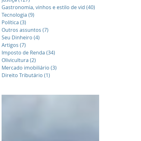
Gastronomia, vinhos e estilo de vid
(40)
40 posts
Tecnologia
(9)
9 posts
Política
(3)
3 posts
Outros assuntos
(7)
7 posts
Seu Dinheiro
(4)
4 posts
Artigos
(7)
7 posts
Imposto de Renda
(34)
34 posts
Olivicultura
(2)
2 posts
Mercado imobiliário
(3)
3 posts
Direito Tributário
(1)
1 post