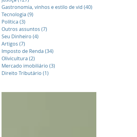
Gastronomia, vinhos e estilo de vid
(40)
40 posts
Tecnologia
(9)
9 posts
Política
(3)
3 posts
Outros assuntos
(7)
7 posts
Seu Dinheiro
(4)
4 posts
Artigos
(7)
7 posts
Imposto de Renda
(34)
34 posts
Olivicultura
(2)
2 posts
Mercado imobiliário
(3)
3 posts
Direito Tributário
(1)
1 post