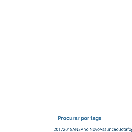
Procurar por tags
2017
2018
ANS
Ano Novo
Assunção
Botafo