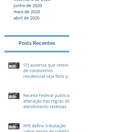
junho de 2020
maio de 2020
abril de 2020
Posts Recentes
STJ autoriza que reteio
de condomínio
residencial seja feito por
unidade ao invés de
metragem
Receita Federal publica
alteração nas regras de
atendimento relativas ao
Imposto de Renda
RFB define tributação
sobre venda de crédito