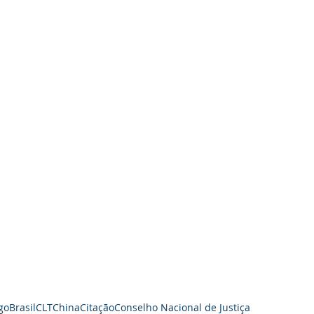
go
Brasil
CLT
China
Citação
Conselho Nacional de Justiça