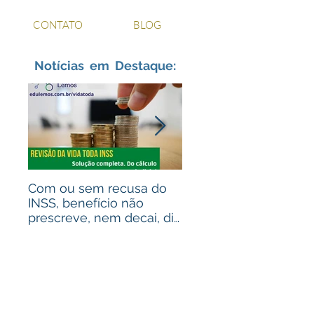
CONTATO
BLOG
Notícias em Destaque:
Com ou sem recusa do
Recebeu valores de
INSS, benefício não
ações judiciais? Advo
prescreve, nem decai, diz
para alguém que
STJ
recebeu? Assista ao
vídeo!