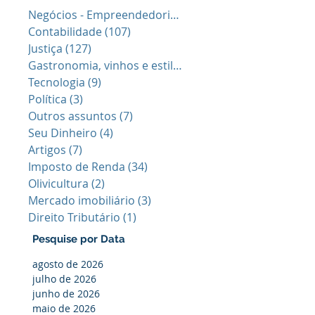
Negócios - Empreendedorismo
(64)
64 posts
Contabilidade
(107)
107 posts
Justiça
(127)
127 posts
Gastronomia, vinhos e estilo de vid
(40)
40 posts
Tecnologia
(9)
9 posts
Política
(3)
3 posts
Outros assuntos
(7)
7 posts
Seu Dinheiro
(4)
4 posts
Artigos
(7)
7 posts
Imposto de Renda
(34)
34 posts
Olivicultura
(2)
2 posts
Mercado imobiliário
(3)
3 posts
Direito Tributário
(1)
1 post
Pesquise por Data
agosto de 2026
julho de 2026
junho de 2026
maio de 2026