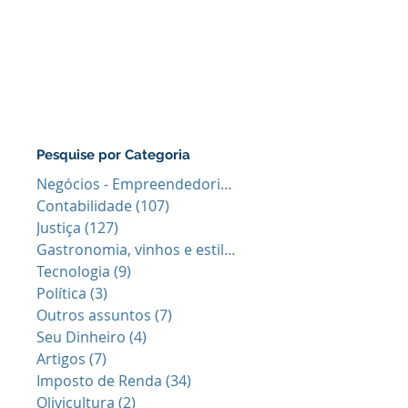
Pesquise por Categoria
Negócios - Empreendedorismo
(64)
64 posts
Contabilidade
(107)
107 posts
Justiça
(127)
127 posts
Gastronomia, vinhos e estilo de vid
(40)
40 posts
Tecnologia
(9)
9 posts
Política
(3)
3 posts
Outros assuntos
(7)
7 posts
Seu Dinheiro
(4)
4 posts
Artigos
(7)
7 posts
Imposto de Renda
(34)
34 posts
Olivicultura
(2)
2 posts