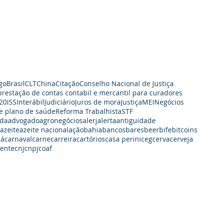
go
Brasil
CLT
China
Citação
Conselho Nacional de Justiça
prestação de contas contabil e mercantil para curadores
20
ISS
Interábil
Judiciário
Juros de mora
Justiça
MEI
Negócios
e plano de saúde
Reforma Trabalhista
STF
da
advogado
agronegócios
alerj
alerta
antiguidade
azeite
azeite nacional
ação
bahia
bancos
bares
beer
bife
bitcoins
dá
carnaval
carne
carreira
cartórios
casa perini
ceg
cerva
cerveja
iente
cnj
cnpj
coaf