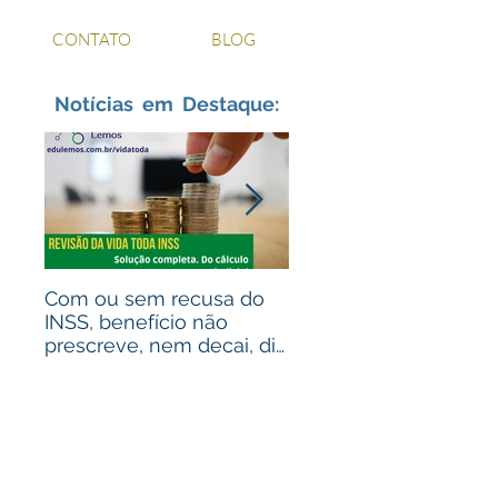
CONTATO
BLOG
Notícias em Destaque:
Com ou sem recusa do
Recebeu valores de
INSS, benefício não
ações judiciais? Advo
prescreve, nem decai, diz
para alguém que
STJ
recebeu? Assista ao
vídeo!