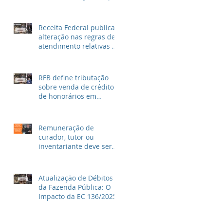
unidade ao invés de
metragem
Receita Federal publica
alteração nas regras de
atendimento relativas ao
Imposto de Renda
RFB define tributação
sobre venda de crédito
de honorários em
precatórios e ações
trabalhistas
Remuneração de
curador, tutor ou
inventariante deve ser
fixada em juízo
Atualização de Débitos
da Fazenda Pública: O
Impacto da EC 136/2025