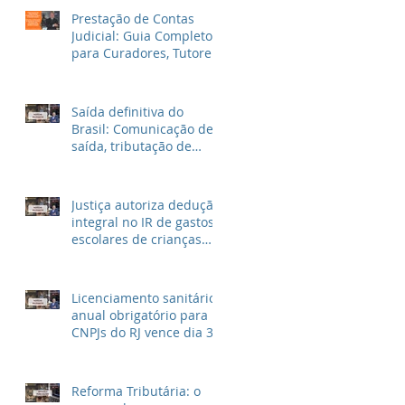
Prestação de Contas
Judicial: Guia Completo
para Curadores, Tutores
e Inventariantes
Saída definitiva do
Brasil: Comunicação de
saída, tributação de
rendimentos no Brasil e
outras informações
Justiça autoriza dedução
integral no IR de gastos
escolares de crianças
autistas
Licenciamento sanitário
anual obrigatório para
CNPJs do RJ vence dia 30
de Abril
Reforma Tributária: o