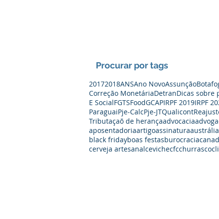
Procurar por tags
2017
2018
ANS
Ano Novo
Assunção
Botafo
Correção Monetária
Detran
Dicas sobre 
E Social
FGTS
Food
GCAP
IRPF 2019
IRPF 20
Paraguai
Pje-Calc
Pje-JT
Qualicont
Reajust
Tributaçaõ de herança
advocacia
advoga
aposentadoria
artigo
assinatura
austrália
black friday
boas festas
burocracia
cana
cerveja artesanal
ceviche
cfc
churrasco
cl