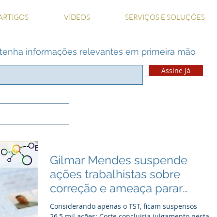
ARTIGOS
VÍDEOS
SERVIÇOS E SOLUÇÕES
 e tenha informações relevantes em primeira mão
Assine Já
Gilmar Mendes suspende
ações trabalhistas sobre
correção e ameaça parar
Justiça do Trabalho
Considerando apenas o TST, ficam suspensos
26,5 mil ações; Corte concluiria julgamento nesta