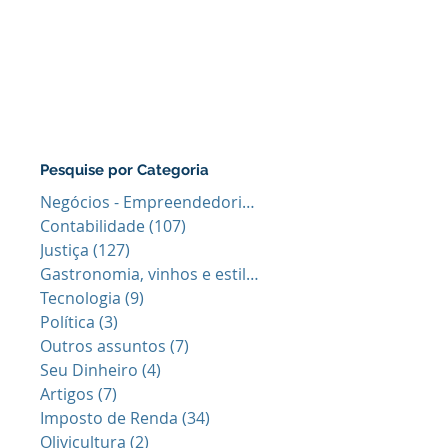
Pesquise por Categoria
Negócios - Empreendedorismo
(64)
64 posts
Contabilidade
(107)
107 posts
Justiça
(127)
127 posts
Gastronomia, vinhos e estilo de vid
(40)
40 posts
Tecnologia
(9)
9 posts
Política
(3)
3 posts
Outros assuntos
(7)
7 posts
Seu Dinheiro
(4)
4 posts
Artigos
(7)
7 posts
Imposto de Renda
(34)
34 posts
Olivicultura
(2)
2 posts