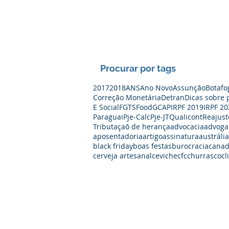
Procurar por tags
2017
2018
ANS
Ano Novo
Assunção
Botafo
Correção Monetária
Detran
Dicas sobre 
E Social
FGTS
Food
GCAP
IRPF 2019
IRPF 20
Paraguai
Pje-Calc
Pje-JT
Qualicont
Reajust
Tributaçaõ de herança
advocacia
advoga
aposentadoria
artigo
assinatura
austrália
black friday
boas festas
burocracia
cana
cerveja artesanal
ceviche
cfc
churrasco
cl