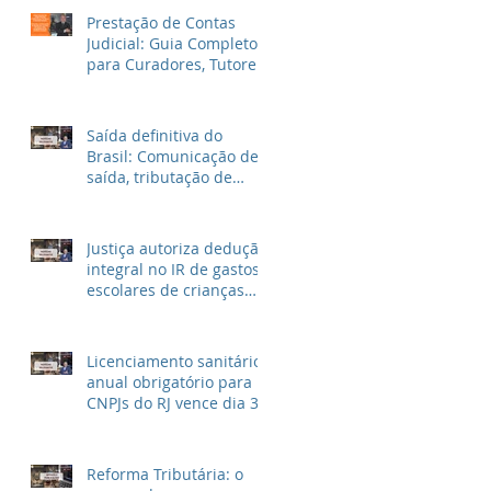
Prestação de Contas
Judicial: Guia Completo
para Curadores, Tutores
e Inventariantes
Saída definitiva do
Brasil: Comunicação de
saída, tributação de
rendimentos no Brasil e
outras informações
Justiça autoriza dedução
integral no IR de gastos
escolares de crianças
autistas
Licenciamento sanitário
anual obrigatório para
CNPJs do RJ vence dia 30
de Abril
Reforma Tributária: o