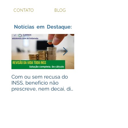
CONTATO
BLOG
Notícias em Destaque:
Com ou sem recusa do
Recebeu valores de
INSS, benefício não
ações judiciais? Advo
prescreve, nem decai, diz
para alguém que
STJ
recebeu? Assista ao
vídeo!