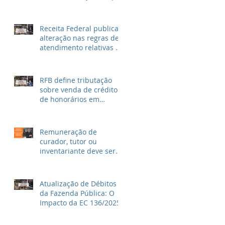
unidade ao invés de
metragem
Receita Federal publica
alteração nas regras de
atendimento relativas ao
Imposto de Renda
RFB define tributação
sobre venda de crédito
de honorários em
precatórios e ações
trabalhistas
Remuneração de
curador, tutor ou
inventariante deve ser
fixada em juízo
Atualização de Débitos
da Fazenda Pública: O
Impacto da EC 136/2025