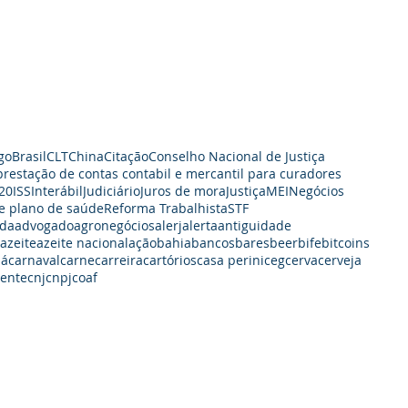
go
Brasil
CLT
China
Citação
Conselho Nacional de Justiça
prestação de contas contabil e mercantil para curadores
20
ISS
Interábil
Judiciário
Juros de mora
Justiça
MEI
Negócios
e plano de saúde
Reforma Trabalhista
STF
da
advogado
agronegócios
alerj
alerta
antiguidade
azeite
azeite nacional
ação
bahia
bancos
bares
beer
bife
bitcoins
dá
carnaval
carne
carreira
cartórios
casa perini
ceg
cerva
cerveja
iente
cnj
cnpj
coaf