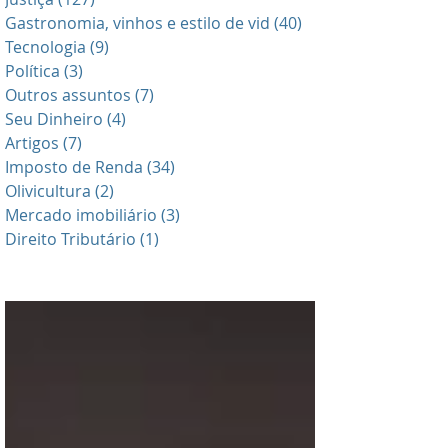
Gastronomia, vinhos e estilo de vid
(40)
40 posts
Tecnologia
(9)
9 posts
Política
(3)
3 posts
Outros assuntos
(7)
7 posts
Seu Dinheiro
(4)
4 posts
Artigos
(7)
7 posts
Imposto de Renda
(34)
34 posts
Olivicultura
(2)
2 posts
Mercado imobiliário
(3)
3 posts
Direito Tributário
(1)
1 post