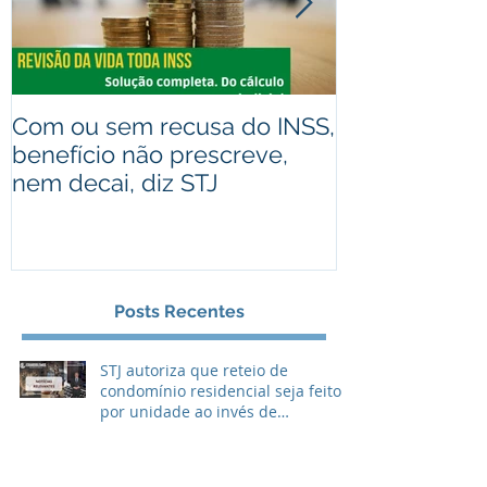
Com ou sem recusa do INSS,
Recebeu valo
benefício não prescreve,
judiciais? A
nem decai, diz STJ
alguém que 
Assista ao ví
Posts Recentes
STJ autoriza que reteio de
condomínio residencial seja feito
por unidade ao invés de
metragem