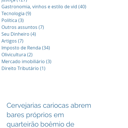
Gastronomia, vinhos e estilo de vid
(40)
40 posts
Tecnologia
(9)
9 posts
Política
(3)
3 posts
Outros assuntos
(7)
7 posts
Seu Dinheiro
(4)
4 posts
Artigos
(7)
7 posts
Imposto de Renda
(34)
34 posts
Olivicultura
(2)
2 posts
Mercado imobiliário
(3)
3 posts
Direito Tributário
(1)
1 post
Cervejarias cariocas abrem
bares próprios em
quarteirão boêmio de