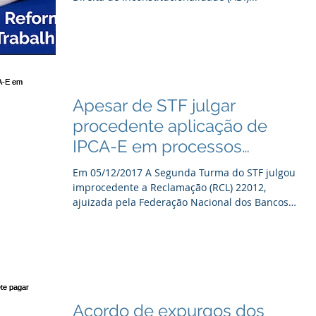
Apesar de STF julgar
procedente aplicação de
IPCA-E em processos
trabalhistas o CSJT continua
Em 05/12/2017 A Segunda Turma do STF julgou
a usar
improcedente a Reclamação (RCL) 22012,
ajuizada pela Federação Nacional dos Bancos
(Fenaban)...
Acordo de expurgos dos