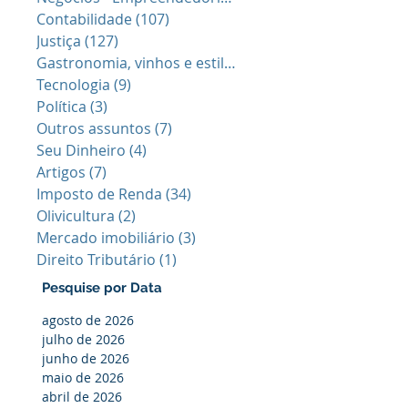
Contabilidade
(107)
107 posts
Justiça
(127)
127 posts
Gastronomia, vinhos e estilo de vid
(40)
40 posts
Tecnologia
(9)
9 posts
Política
(3)
3 posts
Outros assuntos
(7)
7 posts
Seu Dinheiro
(4)
4 posts
Artigos
(7)
7 posts
Imposto de Renda
(34)
34 posts
Olivicultura
(2)
2 posts
Mercado imobiliário
(3)
3 posts
Direito Tributário
(1)
1 post
Pesquise por Data
agosto de 2026
julho de 2026
junho de 2026
maio de 2026
abril de 2026