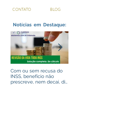
CONTATO
BLOG
Notícias em Destaque:
Com ou sem recusa do
Recebeu valores de
INSS, benefício não
ações judiciais? Advo
prescreve, nem decai, diz
para alguém que
STJ
recebeu? Assista ao
vídeo!