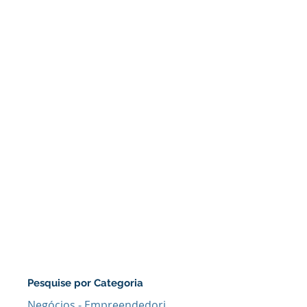
Pesquise por Categoria
Negócios - Empreendedorismo
(64)
64 posts