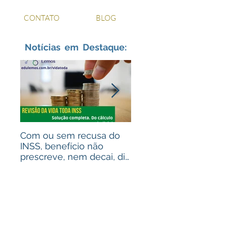
CONTATO
BLOG
Notícias em Destaque:
Com ou sem recusa do
Recebeu valores de
INSS, benefício não
ações judiciais? Advo
prescreve, nem decai, diz
para alguém que
STJ
recebeu? Assista ao
vídeo!