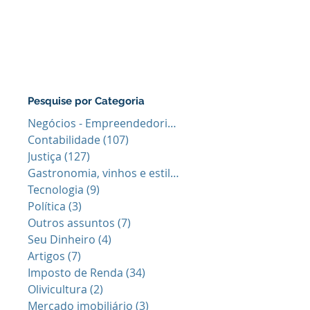
Pesquise por Categoria
Negócios - Empreendedorismo
(64)
64 posts
Contabilidade
(107)
107 posts
Justiça
(127)
127 posts
Gastronomia, vinhos e estilo de vid
(40)
40 posts
Tecnologia
(9)
9 posts
Política
(3)
3 posts
Outros assuntos
(7)
7 posts
Seu Dinheiro
(4)
4 posts
Artigos
(7)
7 posts
Imposto de Renda
(34)
34 posts
Olivicultura
(2)
2 posts
Mercado imobiliário
(3)
3 posts