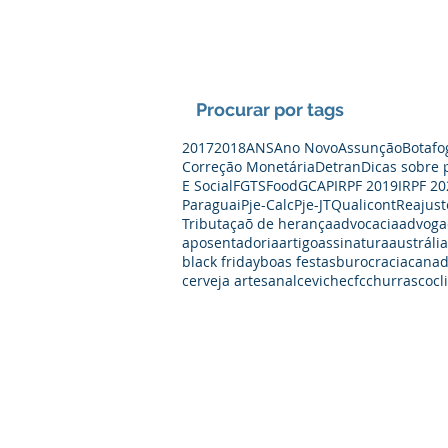
Procurar por tags
2017
2018
ANS
Ano Novo
Assunção
Botafo
Correção Monetária
Detran
Dicas sobre 
E Social
FGTS
Food
GCAP
IRPF 2019
IRPF 20
Paraguai
Pje-Calc
Pje-JT
Qualicont
Reajust
Tributaçaõ de herança
advocacia
advoga
aposentadoria
artigo
assinatura
austrália
black friday
boas festas
burocracia
cana
cerveja artesanal
ceviche
cfc
churrasco
cl