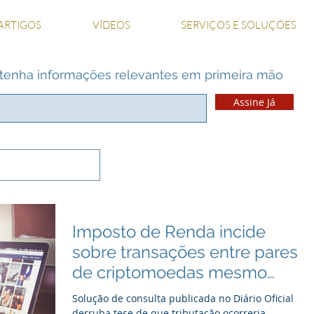
ARTIGOS
VÍDEOS
SERVIÇOS E SOLUÇÕES
 e tenha informações relevantes em primeira mão
Assine Já
Imposto de Renda incide
sobre transações entre pares
de criptomoedas mesmo
sem utilização do R$-Real
Solução de consulta publicada no Diário Oficial
derruba tese de que tributação ocorreria