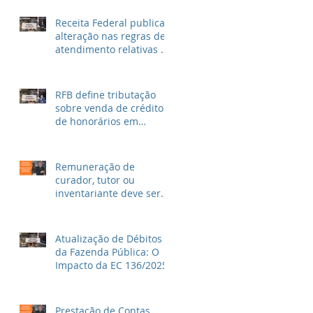
metragem
Receita Federal publica
alteração nas regras de
atendimento relativas ao
Imposto de Renda
RFB define tributação
sobre venda de crédito
de honorários em
precatórios e ações
trabalhistas
Remuneração de
curador, tutor ou
inventariante deve ser
fixada em juízo
Atualização de Débitos
da Fazenda Pública: O
Impacto da EC 136/2025
Prestação de Contas