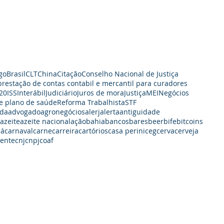
go
Brasil
CLT
China
Citação
Conselho Nacional de Justiça
prestação de contas contabil e mercantil para curadores
20
ISS
Interábil
Judiciário
Juros de mora
Justiça
MEI
Negócios
e plano de saúde
Reforma Trabalhista
STF
da
advogado
agronegócios
alerj
alerta
antiguidade
azeite
azeite nacional
ação
bahia
bancos
bares
beer
bife
bitcoins
dá
carnaval
carne
carreira
cartórios
casa perini
ceg
cerva
cerveja
iente
cnj
cnpj
coaf