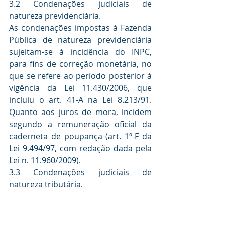
3.2 Condenações judiciais de 
natureza previdenciária.
As condenações impostas à Fazenda 
Pública de natureza previdenciária 
sujeitam-se à incidência do INPC, 
para fins de correção monetária, no 
que se refere ao período posterior à 
vigência da Lei 11.430/2006, que 
incluiu o art. 41-A na Lei 8.213/91. 
Quanto aos juros de mora, incidem 
segundo a remuneração oficial da 
caderneta de poupança (art. 1º-F da 
Lei 9.494/97, com redação dada pela 
Lei n. 11.960/2009).
3.3 Condenações judiciais de 
natureza tributária.
A correção monetária e a taxa de 
juros de mora incidentes na 
repetição de indébitos tributários 