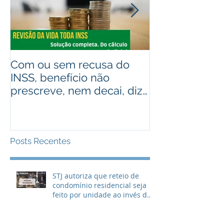
Com ou sem recusa do
Recebeu valo
INSS, benefício não
judiciais? Ad
prescreve, nem decai, diz
alguém que r
STJ
Assista ao víd
Posts Recentes
STJ autoriza que reteio de
condomínio residencial seja
feito por unidade ao invés de
metragem