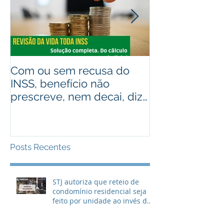
Com ou sem recusa do
Recebeu valo
INSS, benefício não
judiciais? Ad
prescreve, nem decai, diz
alguém que r
STJ
Assista ao víd
Posts Recentes
STJ autoriza que reteio de
condomínio residencial seja
feito por unidade ao invés de
metragem