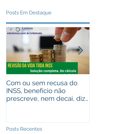
Posts Em Destaque
Com ou sem recusa do
Recebeu valo
INSS, benefício não
judiciais? Ad
prescreve, nem decai, diz
alguém que r
STJ
Assista ao víd
Posts Recentes