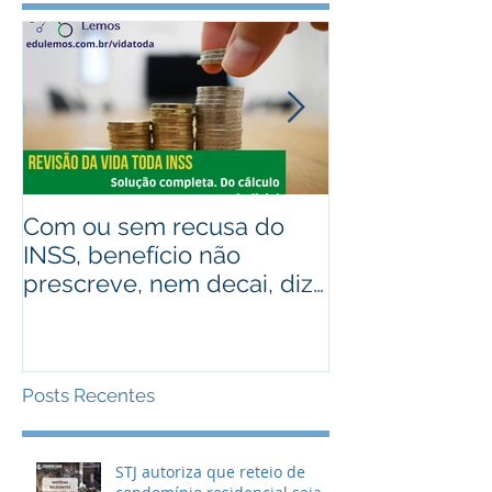
Com ou sem recusa do
Recebeu valo
INSS, benefício não
judiciais? Ad
prescreve, nem decai, diz
alguém que r
STJ
Assista ao víd
Posts Recentes
STJ autoriza que reteio de