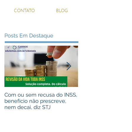
CONTATO
BLOG
Posts Em Destaque
Com ou sem recusa do INSS,
Recebeu valores de 
benefício não prescreve,
judiciais? Advogou pa
nem decai, diz STJ
alguém que recebeu
Assista ao vídeo!