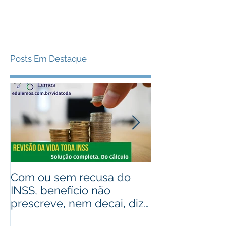
Posts Em Destaque
Com ou sem recusa do
Recebeu valo
INSS, benefício não
judiciais? Ad
prescreve, nem decai, diz
alguém que r
STJ
Assista ao víd