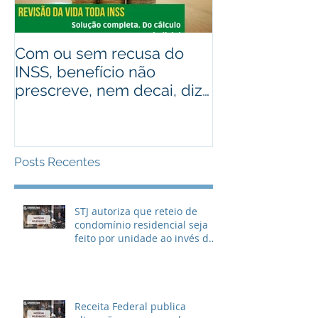
Com ou sem recusa do
Recebeu valo
INSS, benefício não
judiciais? Ad
prescreve, nem decai, diz
alguém que r
STJ
Assista ao víd
Posts Recentes
STJ autoriza que reteio de
condomínio residencial seja
feito por unidade ao invés de
metragem
Receita Federal publica