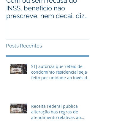
Com ou sem recusa do
Recebeu valo
INSS, benefício não
judiciais? Ad
prescreve, nem decai, diz
alguém que r
STJ
Assista ao víd
Posts Recentes
STJ autoriza que reteio de
condomínio residencial seja
feito por unidade ao invés de
metragem
Receita Federal publica
alteração nas regras de
atendimento relativas ao
Imposto de Renda