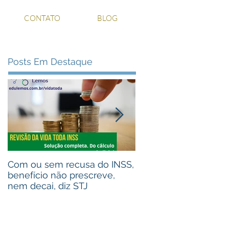
CONTATO
BLOG
Posts Em Destaque
Com ou sem recusa do INSS,
Recebeu valores de 
benefício não prescreve,
judiciais? Advogou pa
nem decai, diz STJ
alguém que recebeu
Assista ao vídeo!