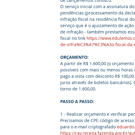
de Lançamentos conosco.
O serviço inicial com a assinatura do
pendências (processamento da declar
infração fiscal na residência fiscal 
serviço que é o ajuizamento de ação 
de infração - também prestamos esse
fiscal no link 
https://www.edulemos.
de-infra%C3%A7%C3%A3o-fiscal-da-r
ORÇAMENTO:
A partir de R$ 1.600,00 (o orçamento
possíveis com mais ou menos horas d
pago a vista com desconto R$ 100,00 
juros através de boletos bancários).
torno de 1.600,00.
PASSO A PASSO:
1 - Realizar orçamento e verificar p
Precisamos de CPF, código de acesso
para o e-mail criptografado 
eduardo
https://cav.receita.fazenda.gov.br/au