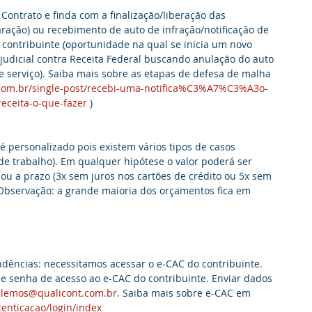
 Contrato e finda com a finalização/liberação das 
ação) ou recebimento de auto de infração/notificação de 
do contribuinte (oportunidade na qual se inicia um novo 
judicial contra Receita Federal buscando anulação do auto 
 serviço). Saiba mais sobre as etapas de defesa de malha 
com.br/single-post/recebi-uma-notifica%C3%A7%C3%A3o-
eceita-o-que-fazer
 )
 é personalizado pois existem vários tipos de casos 
e trabalho). Em qualquer hipótese o valor poderá ser 
ou a prazo (3x sem juros nos cartões de crédito ou 5x sem 
 Observação: a grande maioria dos orçamentos fica em 
endências: necessitamos acessar o e-CAC do contribuinte. 
 e senha de acesso ao e-CAC do contribuinte. Enviar dados 
.lemos@qualicont.com.br
. Saiba mais sobre e-CAC em 
tenticacao/login/index