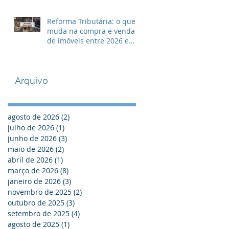
Reforma Tributária: o que
muda na compra e venda
de imóveis entre 2026 e
2033?
Arquivo
agosto de 2026
(2)
2 posts
julho de 2026
(1)
1 post
junho de 2026
(3)
3 posts
maio de 2026
(2)
2 posts
abril de 2026
(1)
1 post
março de 2026
(8)
8 posts
janeiro de 2026
(3)
3 posts
novembro de 2025
(2)
2 posts
outubro de 2025
(3)
3 posts
setembro de 2025
(4)
4 posts
agosto de 2025
(1)
1 post