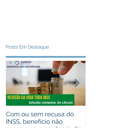
Posts Em Destaque
Com ou sem recusa do
Recebeu valo
INSS, benefício não
judiciais? Ad