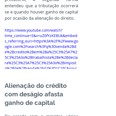
entendeu que a tributação ocorrerá 
se e quando houver ganho de capital 
por ocasião da alienação do direito.
https://www.youtube.com/watch?
time_continue=5&v=uZ0fYzKEBUk&embed
s_referring_euri=https%3A%2F%2Fwww.go
ogle.com%2Fsearch%3Fq%3Dvenda%2Bd
e%2Bcredito%2Bem%2Ba%25C3%25A7%2
5C3%25A3o%2Btrabalhista%2Be%2Bdecla
ra%25C3%25A7%25C3%25A3o%2Bimpost
o%2Bde%2Brenda%26rlz%3D1C1FC&sour
ce_ve_path=Mjg2NjY
Alienação do crédito 
com deságio afasta 
ganho de capital