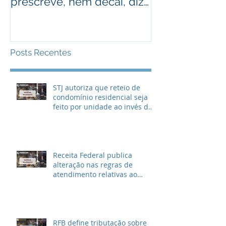
prescreve, nem decai, diz
alguém que r
STJ
Assista ao víd
Posts Recentes
STJ autoriza que reteio de
condomínio residencial seja
feito por unidade ao invés de
metragem
Receita Federal publica
alteração nas regras de
atendimento relativas ao
Imposto de Renda
RFB define tributação sobre