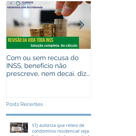
Com ou sem recusa do
Recebeu valo
INSS, benefício não
judiciais? Ad
prescreve, nem decai, diz
alguém que r
STJ
Assista ao víd
Posts Recentes
STJ autoriza que reteio de
condomínio residencial seja