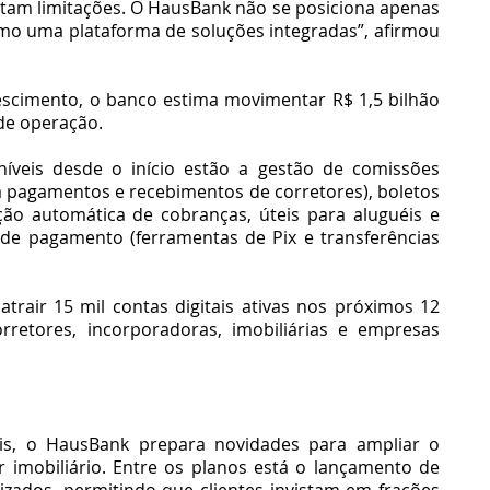
ntam limitações. O HausBank não se posiciona apenas 
mo uma plataforma de soluções integradas”, afirmou 
cimento, o banco estima movimentar R$ 1,5 bilhão 
de operação.
níveis desde o início estão a gestão de comissões 
a pagamentos e recebimentos de corretores), boletos 
ação automática de cobranças, úteis para aluguéis e 
 de pagamento (ferramentas de Pix e transferências 
atrair 15 mil contas digitais ativas nos próximos 12 
retores, incorporadoras, imobiliárias e empresas 
eis, o HausBank prepara novidades para ampliar o 
 imobiliário. Entre os planos está o lançamento de 
zados, permitindo que clientes invistam em frações 