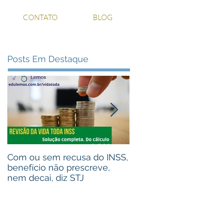
CONTATO
BLOG
Posts Em Destaque
Com ou sem recusa do INSS,
Recebeu valores de 
benefício não prescreve,
judiciais? Advogou pa
nem decai, diz STJ
alguém que recebeu
Assista ao vídeo!