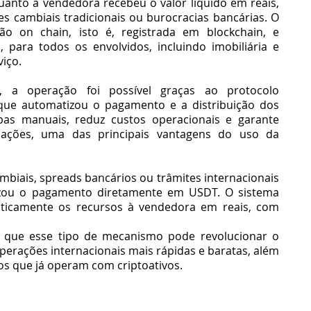
uanto a vendedora recebeu o valor líquido em reais, 
 cambiais tradicionais ou burocracias bancárias. O 
o on chain, isto é, registrada em blockchain, e 
, para todos os envolvidos, incluindo imobiliária e 
viço.
a operação foi possível graças ao protocolo 
que automatizou o pagamento e a distribuição dos 
pas manuais, reduz custos operacionais e garante 
nsações, uma das principais vantagens do uso da 
mbiais, spreads bancários ou trâmites internacionais 
zou o pagamento diretamente em USDT. O sistema 
ticamente os recursos à vendedora em reais, com 
m que esse tipo de mecanismo pode revolucionar o 
erações internacionais mais rápidas e baratas, além 
ros que já operam com criptoativos.