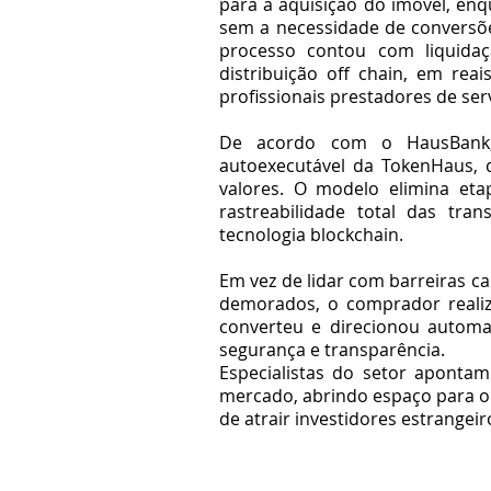
para a aquisição do imóvel, enq
sem a necessidade de conversões
processo contou com liquidaçã
distribuição off chain, em reais
profissionais prestadores de ser
De acordo com o HausBank, 
autoexecutável da TokenHaus, 
valores. O modelo elimina eta
rastreabilidade total das tra
tecnologia blockchain.
Em vez de lidar com barreiras ca
demorados, o comprador reali
converteu e direcionou automa
segurança e transparência.
Especialistas do setor aponta
mercado, abrindo espaço para op
de atrair investidores estrangei