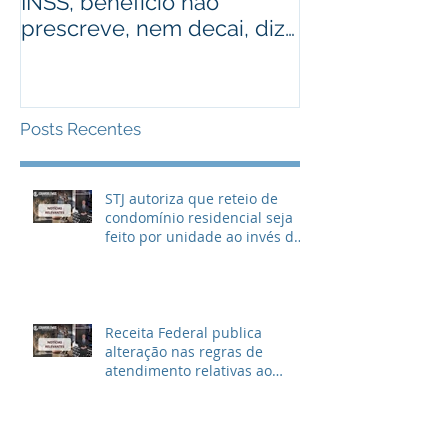
INSS, benefício não
judiciais? Ad
prescreve, nem decai, diz
alguém que r
STJ
Assista ao víd
Posts Recentes
STJ autoriza que reteio de
condomínio residencial seja
feito por unidade ao invés de
metragem
Receita Federal publica
alteração nas regras de
atendimento relativas ao
Imposto de Renda