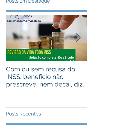
Posts Em Destaque
Com ou sem recusa do
Recebeu valo
INSS, benefício não
judiciais? Ad
prescreve, nem decai, diz
alguém que r
STJ
Assista ao víd
Posts Recentes