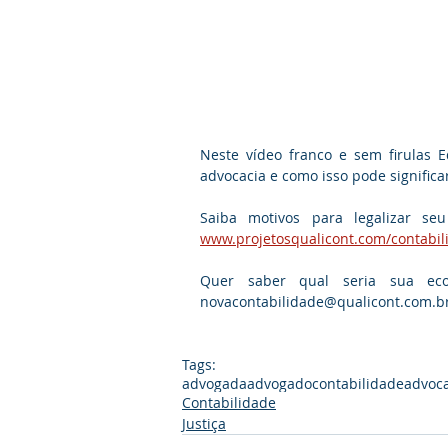
Neste vídeo franco e sem firulas E
advocacia e como isso pode significa
www.projetosqualicont.com/contabil
Quer saber qual seria sua econ
novacontabilidade@qualicont.com.b
Tags:
advogada
advogado
contabilidade
advoca
Contabilidade
Justiça