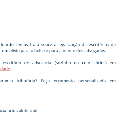
duardo Lemos trata sobre a legalização de escritórios de 
r um alívio para o bolso e para a mente dos advogados.
Saiba motivos para legalizar seu escritório de advocacia (sozinho ou com sócios) em 
idade
omia tributária? Peça orçamento personalizado em 
r
cia
jurídico
Interábil