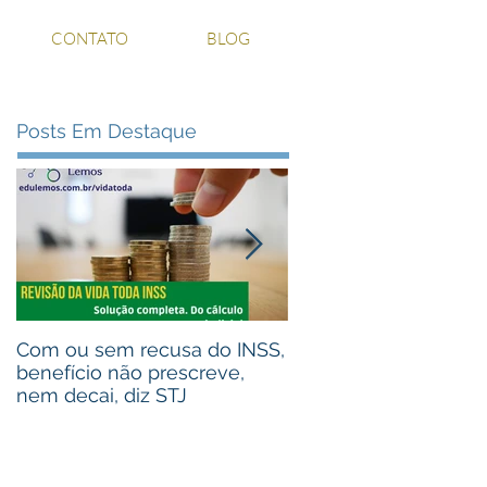
CONTATO
BLOG
Posts Em Destaque
Com ou sem recusa do INSS,
Recebeu valores de 
benefício não prescreve,
judiciais? Advogou pa
nem decai, diz STJ
alguém que recebeu
Assista ao vídeo!