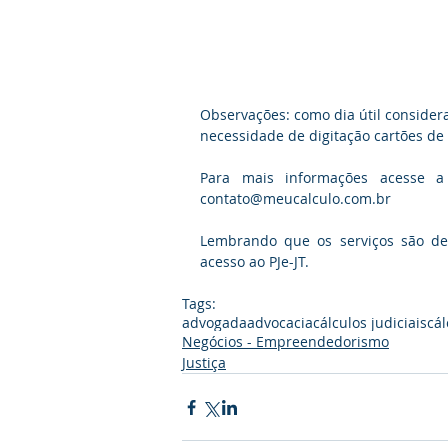
Observações: como dia útil considera-
necessidade de digitação cartões de 
Para mais informações acesse a
contato@meucalculo.com.br
Lembrando que os serviços são des
acesso ao PJe-JT.
Tags:
advogada
advocacia
cálculos judiciais
cál
Negócios - Empreendedorismo
Justiça