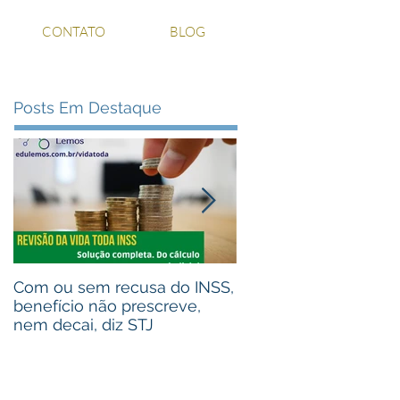
CONTATO
BLOG
Posts Em Destaque
Com ou sem recusa do INSS,
Recebeu valores de 
benefício não prescreve,
judiciais? Advogou pa
nem decai, diz STJ
alguém que recebeu
Assista ao vídeo!