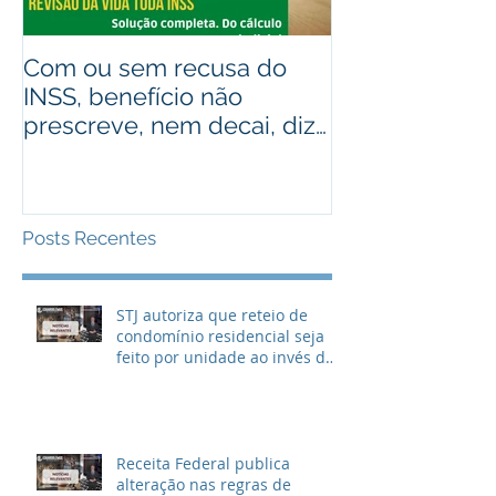
Com ou sem recusa do
Recebeu valo
INSS, benefício não
judiciais? Ad
prescreve, nem decai, diz
alguém que r
STJ
Assista ao víd
Posts Recentes
STJ autoriza que reteio de
condomínio residencial seja
feito por unidade ao invés de
metragem
Receita Federal publica
alteração nas regras de