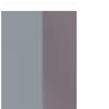
forma gradativa: 2026 será um ano-teste sem
cobrança de IBS e CBS, 2027 marca o início da
cobrança da CBS para pessoas jurídicas, 2029
traz o IBS sobre vendas de imóveis e 2033
consolida a nova carga tributária. Esse post
resume os impactos, prazos, alíquotas
estimadas e o que as empresas e pessoas
físicas devem fazer.