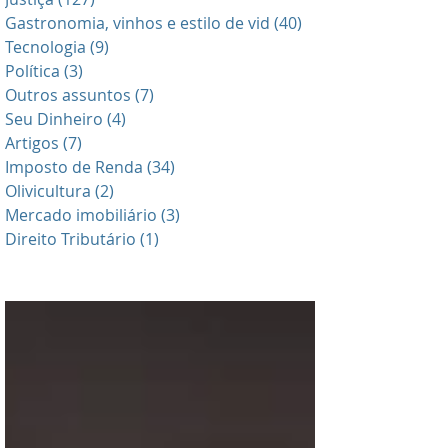
Gastronomia, vinhos e estilo de vid
(40)
40 posts
Tecnologia
(9)
9 posts
Política
(3)
3 posts
Outros assuntos
(7)
7 posts
Seu Dinheiro
(4)
4 posts
Artigos
(7)
7 posts
Imposto de Renda
(34)
34 posts
Olivicultura
(2)
2 posts
Mercado imobiliário
(3)
3 posts
Direito Tributário
(1)
1 post