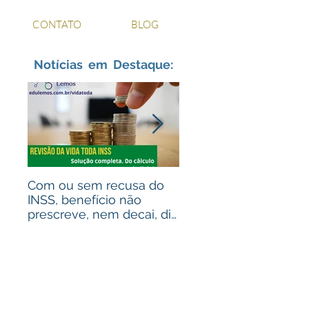
CONTATO
BLOG
Notícias em Destaque:
Com ou sem recusa do
Recebeu valores de
INSS, benefício não
ações judiciais? Advo
prescreve, nem decai, diz
para alguém que
STJ
recebeu? Assista ao
vídeo!