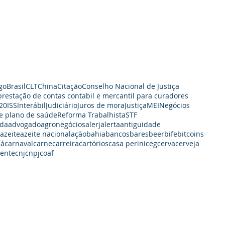
go
Brasil
CLT
China
Citação
Conselho Nacional de Justiça
prestação de contas contabil e mercantil para curadores
20
ISS
Interábil
Judiciário
Juros de mora
Justiça
MEI
Negócios
e plano de saúde
Reforma Trabalhista
STF
da
advogado
agronegócios
alerj
alerta
antiguidade
azeite
azeite nacional
ação
bahia
bancos
bares
beer
bife
bitcoins
dá
carnaval
carne
carreira
cartórios
casa perini
ceg
cerva
cerveja
iente
cnj
cnpj
coaf