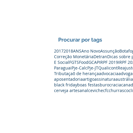
Procurar por tags
2017
2018
ANS
Ano Novo
Assunção
Botafo
Correção Monetária
Detran
Dicas sobre 
E Social
FGTS
Food
GCAP
IRPF 2019
IRPF 20
Paraguai
Pje-Calc
Pje-JT
Qualicont
Reajust
Tributaçaõ de herança
advocacia
advoga
aposentadoria
artigo
assinatura
austrália
black friday
boas festas
burocracia
cana
cerveja artesanal
ceviche
cfc
churrasco
cl