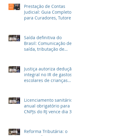
Prestação de Contas
Judicial: Guia Completo
para Curadores, Tutores
e Inventariantes
Saída definitiva do
Brasil: Comunicação de
saída, tributação de
rendimentos no Brasil e
outras informações
Justiça autoriza dedução
integral no IR de gastos
escolares de crianças
autistas
Licenciamento sanitário
anual obrigatório para
CNPJs do RJ vence dia 30
de Abril
Reforma Tributária: o