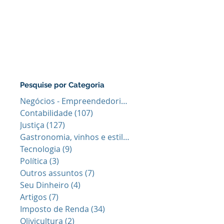
Pesquise por Categoria
Negócios - Empreendedorismo
(64)
64 posts
Contabilidade
(107)
107 posts
Justiça
(127)
127 posts
Gastronomia, vinhos e estilo de vid
(40)
40 posts
Tecnologia
(9)
9 posts
Política
(3)
3 posts
Outros assuntos
(7)
7 posts
Seu Dinheiro
(4)
4 posts
Artigos
(7)
7 posts
Imposto de Renda
(34)
34 posts
Olivicultura
(2)
2 posts