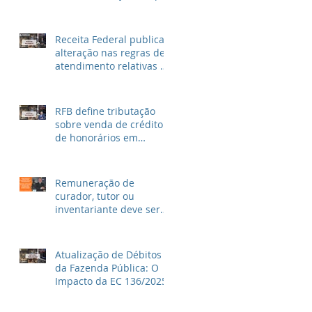
unidade ao invés de
metragem
Receita Federal publica
alteração nas regras de
atendimento relativas ao
Imposto de Renda
RFB define tributação
sobre venda de crédito
de honorários em
precatórios e ações
trabalhistas
Remuneração de
curador, tutor ou
inventariante deve ser
fixada em juízo
Atualização de Débitos
da Fazenda Pública: O
Impacto da EC 136/2025